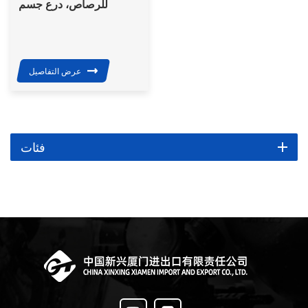
للرصاص، درع جسم
مخفي، سترة واقية من
الرصاص من المستوى
الثالث
عرض التفاصيل
فئات