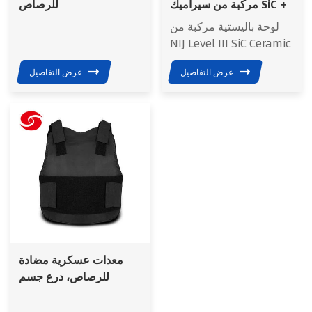
مركبة من سيراميك SiC +
للرصاص
HPPE من المستوى الثالث
لوحة باليستية مركبة من
من NIJ
NIJ Level III SiC Ceramic
+ HPPE: تقاوم ذخيرة
عرض التفاصيل
عرض التفاصيل
البندقية السائدة، وخفيفة
الوزن وملائمة للشكل،
ومقاومة للبيئة الشديدة،
و"حاجز درع متحرك"
لسيناريوهات التهديد
المتوسطة إلى العالية.
معدات عسكرية مضادة
للرصاص، درع جسم
مخفي، سترة واقية من
الرصاص من المستوى