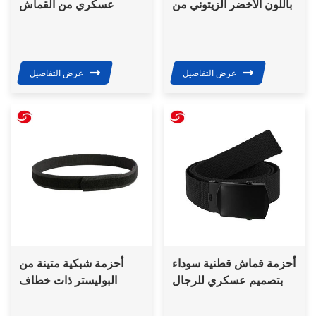
باللون الأخضر الزيتوني من
عسكري من القماش
سريلانكا، طراز 1958،
الكتاني قابل للتعديل من
مزود بإبزيم من النحاس
China Xinxing بلون
الكاكي مصنوع من مادة
البولي بروبيلين مع مشبك
عرض التفاصيل
عرض التفاصيل
بلاستيكي
أحزمة قماش قطنية سوداء
أحزمة شبكية متينة من
بتصميم عسكري للرجال
البوليستر ذات خطاف
من مصنع احترافي
وحلقة تكتيكية عسكرية
للجيش