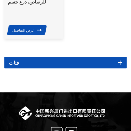
للرصاص، درع جسم
مخفي، سترة واقية من
الرصاص من المستوى
الثالث
عرض التفاصيل
فئات