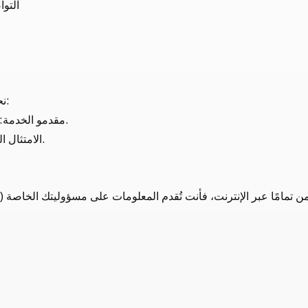
التو
نحن لا نبيع أو نؤجر بياناتك الشخصية. قد نشارك المعلومات مع:
مقدمو الخدمة: معالجو الدفع، وشركات الشحن، ودعم تكنولوجيا المعلومات.
الامتثال القانوني: إذا كان ذلك مطلوبًا بموجب القانون أو لحماية حقوقنا.