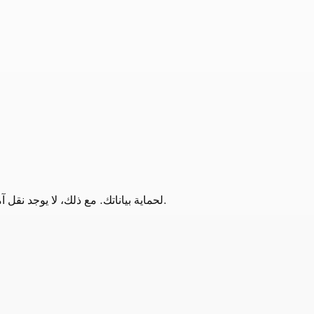
نطبق إجراءات أمان قياسية في هذا المجال (مثل تشفير SSL) لحماية بياناتك. مع ذلك، لا يوجد نقل آمن تمامًا عبر الإنترنت، فأنت تُقدم المعلومات على مسؤوليتك الخاصة.