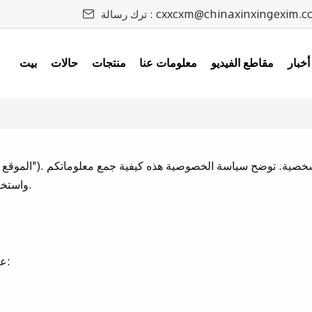
cxxcxm@chinaxinxingexim.c
ترك رسالة :
أخبار
مقاطع الفيديو
معلومات عنا
منتجات
حالات
بيت
واستخدامها والإفصاح عنها وحمايتها عند زيارتكم لموقعنا الإلكتروني.
عند تقديم طلب أو تسجيل حساب أو الاتصال بنا، قد نقوم بجمع: