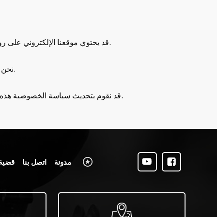
قد يحتوي موقعنا الإلكتروني على روابط لمواقع خارجية. لسنا مسؤولين عن ممارسات الخصوصية الخاصة بها. يُرجى مراجعة سياساتها قبل تقديم أي معلومات شخصية.
نحن لا نقوم عمدًا بجمع البيانات من الأفراد الذين تقل أعمارهم عن 16 عامًا. إذا علمنا بمثل هذا التجميع، فسنتخذ الخطوات اللازمة لحذفها.
قد نقوم بتحديث سياسة الخصوصية هذه دوريًا. سيتم نشر النسخة المنقحة مع تاريخ "آخر تحديث" جديد. يُعد الاستمرار في استخدام الموقع الإلكتروني موافقةً على التغييرات.
مدونة
اتصل بنا
قضية