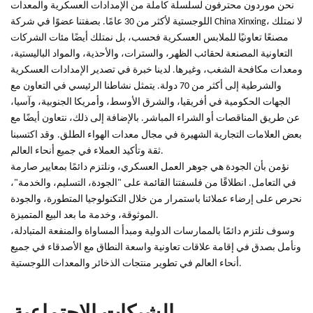
نحن موردون محترفون لسلسلة كاملة من الإمدادات العسكرية والمعدات
اللوجستية لأكثر من 30 عامًا. بصفتنا عضوًا في شركة China Xinxing، لا نمتلك
مصنعًا تعاونيًا للملابس العسكرية فحسب، بل نمتلك أيضًا مئات الشركات
التعاونية المصنعة لحقائب الظهر، والسترات، والأحذية، والمواد الباليستية،
ومعدات مكافحة الشغب، وغيرها. لدينا خبرة في تصدير الإمدادات العسكرية
والشرطية إلى أكثر من 70 دولة. يتمثل نشاطنا الرئيسي في التعاون مع
الجهات الحكومية في أفريقيا، والشرق الأوسط، وأمريكا الجنوبية، وآسيا،
عن طريق المناقصات أو الشراء المباشر. بالإضافة إلى ذلك، نتعاون أيضًا مع
بعض العلامات التجارية الشهيرة في مجال معدات الهواء الطلق.
وقد اكتسبنا
ثقة وتأكيد العملاء في جميع أنحاء العالم.
نؤمن بأن الجودة هي جوهر العمل العسكري، ونلتزم دائمًا بمعايير صارمة
في التعامل. انطلاقًا من فلسفتنا القائمة على "الجودة، التسليم، والخدمة"،
نحرص على إرضاء عملائنا باستمرار من خلال التكنولوجيا المتطورة، والجودة
الموثوقة، وخدمة ما بعد البيع المتميزة.
وسوف نلتزم دائمًا بالممارسات الدولية ومبدأ المساواة والمنفعة المتبادلة،
ونأمل بصدق في إقامة علاقات تعاونية واسعة النطاق مع الأصدقاء في جميع
أنحاء العالم في تطوير منتجات الذخائر والمعدات اللوجستية.
الشبكات الاجتماعية