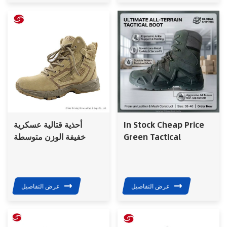
In Stock Cheap Price
أحذية قتالية عسكرية
Green Tactical
خفيفة الوزن متوسطة
Leather Security
الارتفاع للصحراء للجيش
Desert Tactical Boots
for Training Men
Ready to Ship
عرض التفاصيل
عرض التفاصيل