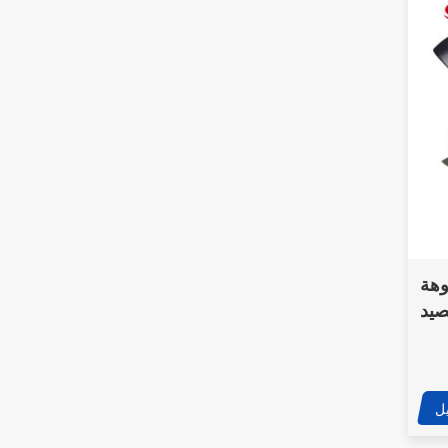
وهة
صيد
ل