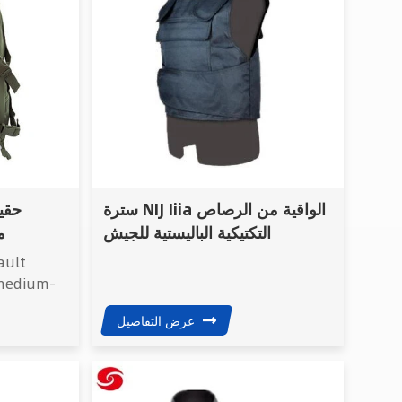
سترة NIJ Iiia الواقية من الرصاص
حقي
التكتيكية الباليستية للجيش
م
ault
 medium-
designed
عرض التفاصيل
,
ofessional
t from
 with a