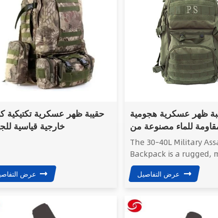
outdoor adventures.
بة ظهر عسكرية هجومية
حقيبة ظهر عسكرية تكتيكية كب
قاومة للماء مصنوعة من
خارجية قياسية لل
البوليستر 600d، باللون الأخضر
The 30–40L Military Ass
العسكري
Backpack is a rugged,
capacity tactical pack 
عرض التفاصيل
عرض التفاصي
for outdoor adventures
training, travel, and pr
field applications. Buil
durable 600D polyester