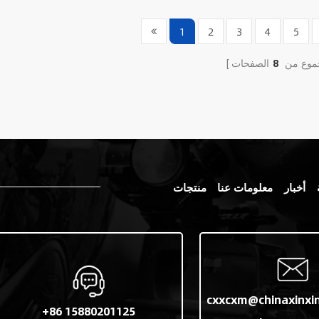
1
2
3
4
5
موع من
8
أخبار
معلومات عنا
منتجات
cxxcxm@chinaxinxi
+86 15880201125