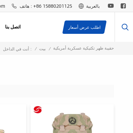
om
+86 15880201125
بالعربية
هاتف :
اتصل بنا
اطلب عرض أسعار
حقيبة ظهر تكتيكية عسكرية أمريكية
/
بيت
/
أنت في الداخل :