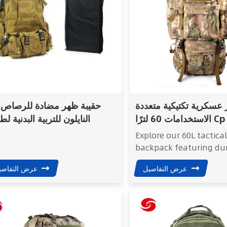
 عسكرية تكتيكية متعددة
حقيبة ظهر مضادة للرصاص
الاستخدامات 60 لترًا Cp Camo
النايلون للتربية البدنية ل
تكتيكي والمشي لمسافات
المد
Explore our 60L tactica
طويلة والصيد
backpack featuring du
600D polyester constru
عرض التفاصيل
عرض التفاصي
water-resistant fabric,
ergonomic carrying sys
multiple storage comp
and OEM customization
hiking, camping, travel