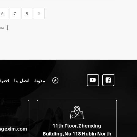
6
7
8
الصفحات
مج
مدونة
اتصل بنا
قضية
11th Floor,Zhenxing
ngexim.com
Building,No 118 Hubin North