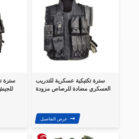
it
rage,
d a
E system
ization.
سترة تكتيكية عسكرية للتدريب
سترة تك
العسكري مضادة للرصاص مزودة
للجيش
بجيب/ سترة تكتيكية عسكرية
للتدريب العسكري
عرض التفاصيل