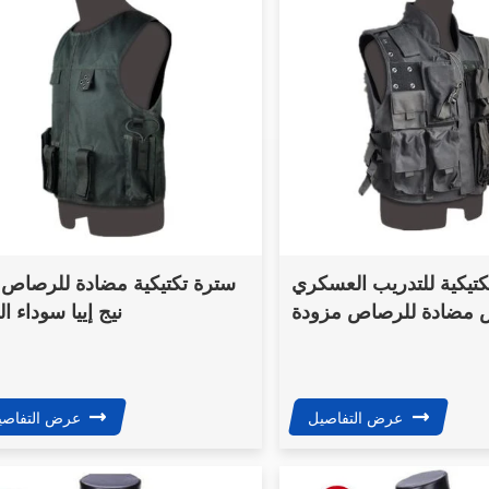
water-resistant finish, 
combines practical sto
ergonomic comfort, an
modern laser-cut MOLL
for modular gear organ
تيكية للتدريب العسكري
سترة تكتيكية مضادة للرصاص
 مضادة للرصاص مزودة
نيج إييا سوداء ا
بجيوب
عرض التفاصيل
عرض التفاصي