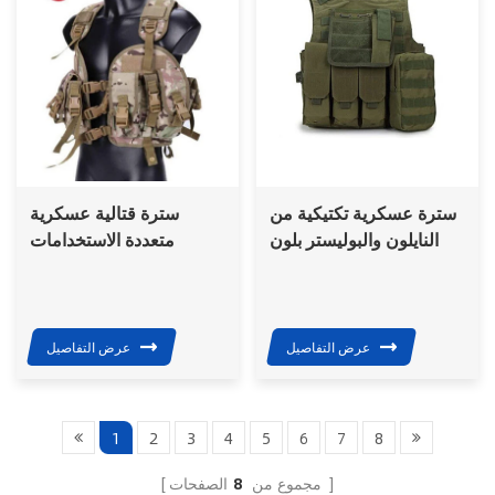
سترة عسكرية تكتيكية من
سترة قتالية عسكرية
النايلون والبوليستر بلون
متعددة الاستخدامات
بني صحراوي من Airsoft
للرجال للصيد سترة تكتيكية
خارجية
عرض التفاصيل
عرض التفاصيل
1
2
3
4
5
6
7
8
الصفحات
مجموع من
8