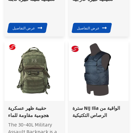
قياسية للجيش
للتمدد بسعة 60 لترًا
عرض التفاصيل
عرض التفاصيل
سترة NIJ Iiia الواقية من
حقيبة ظهر عسكرية
الرصاص التكتيكية
هجومية مقاومة للماء
الباليستية للجيش
مصنوعة من البوليستر
The 30–40L Military
600d، باللون الأخضر
Assault Backpack is a