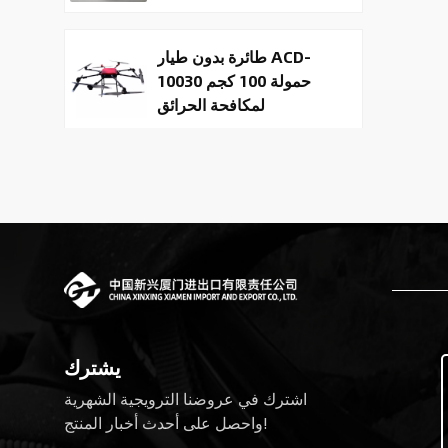
طائرة بدون طيار ACD-
10030 حمولة 100 كجم
لمكافحة الحرائق
والتوصيل
روبوتات رباعية الأرجل
تحاكي العمليات التكتيكية
روبوتات دورية برمائية
كروية متحركة للأمن
يشترك
اشترك في عروضنا الترويجية الشهرية
روبوت الإنقاذ المائي
واحصل على أحدث أخبار المنتج!
البرمائي غير المأهول