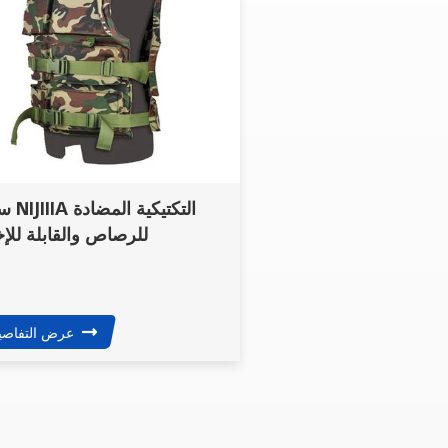
سترة IIIA
للرصاص والقابلة للإخ
عرض التفاصي