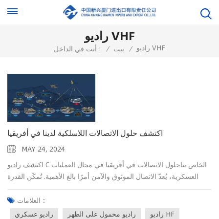
راديو VHF
راديو VHF
/
بيت
/
أنت في الداخل :
اكتشف حلول الاتصالات اللاسلكية لدينا في أفريقيا
MAY 24, 2024
اكتشف راديو C الخاص بناحلول الاتصالات في أفريقيا في مجال العمليات
العسكرية، يُعدّ الاتصال الموثوق والآمن أمرًا بالغ الأهمية. تُمكّن القدرة
على الاتصال بعيد المدى والآمن عبر الراديو من التنسيق الفعال بين
القوات خلال عمليات أمن الحدود.صُممت أجهزة الاتصالات اللاسلكية في
العلامات :
شركة CHINA XINXING لتلبية المتطلبات الصارمة للحرب الحديثة.
راديو HF
راديو محمول على الظهر
راديو عسكري