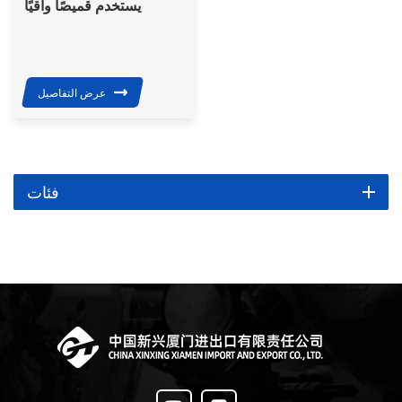
يستخدم قميصًا واقيًا
للجسم للحماية من
المسدس
عرض التفاصيل
فئات