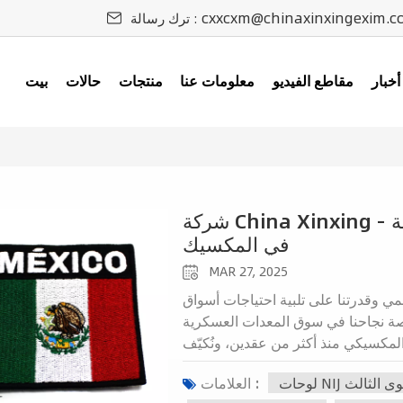
cxxcxm@chinaxinxingexim.c
ترك رسالة :
أخبار
مقاطع الفيديو
معلومات عنا
منتجات
حالات
بيت
شركة China Xinxing - المورد الرائد للمعدات العسكرية والشرطية
في المكسيك
MAR 27, 2025
مي وقدرتنا على تلبية احتياجات أسواق
قصة نجاحنا في سوق المعدات العسكرية
لمكسيكي منذ أكثر من عقدين، ونُكيّف
شرطة المكسيكيين. وبفضل أبحاث السوق
 المستوى الثالث
العلامات :
تزامنا بالتخصيص والتكيف لتقديم حلول