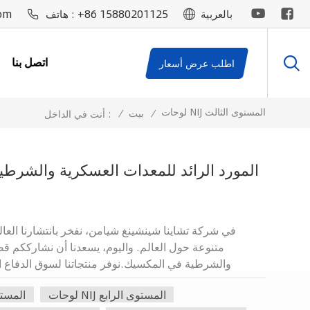
om
+86 15880201125
بالعربية
هاتف :
اتصل بنا
اطلب عرض أسعار
لوحات NIJ المستوى الثالث
/
بيت
/
أنت في الداخل :
في شركة تشاينا شينشينغ شيامن، نفخر بانتشارنا العال
متنوعة حول العالم. واليوم، يسعدنا أن نشارككم 
والشرطية في المكسيك.نوفر منتجاتنا لسوق الدفاع ا
منتجاتنا وخدماتنا لتلبية احتياجات وتفضيلات الجيش وال
لوحات NIJ المستوى الرابع
لوحات NIJ
المكثفة وفريقنا المتخصص، حققنا نموًا ونجاحًا متواصلين.ال