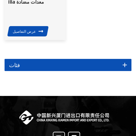
Iiia معدات مضادة
للرصاص الجيش التكتيكي
MICH خوذة باليستية
عرض التفاصيل
فئات