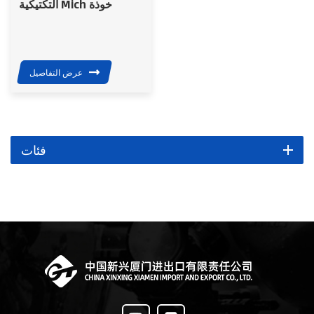
التكتيكية Mich خوذة
باليستية
عرض التفاصيل
فئات