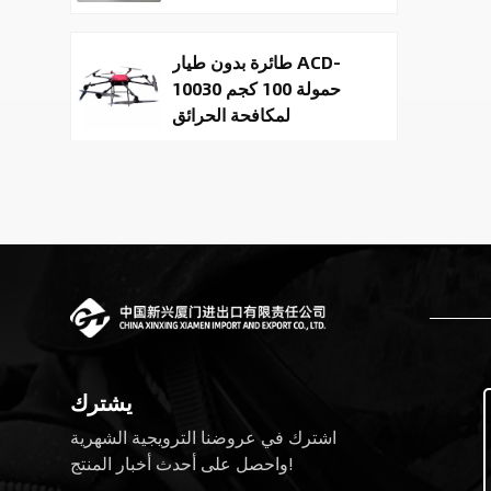
طائرة بدون طيار ACD-
10030 حمولة 100 كجم
لمكافحة الحرائق
والتوصيل
Tactical
Reconnaissance
surveillance UAV
System | 50kg
Military Cargo EO IR
روبوتات رباعية الأرجل
Drone Manufacturer
تحاكي العمليات التكتيكية
يشترك
اشترك في عروضنا الترويجية الشهرية
روبوتات دورية برمائية
واحصل على أحدث أخبار المنتج!
كروية متحركة للأمن