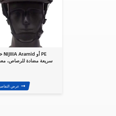
خوذة d
سريعة مضادة للرصاص، مع
أ
عرض التفاصي