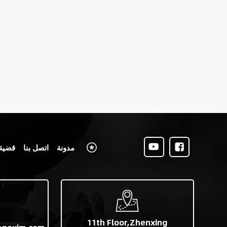
مدونة
اتصل بنا
قضية
11th Floor,Zhenxing