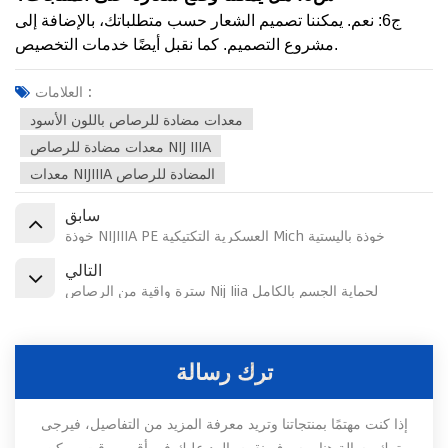
ج6: نعم. يمكننا تصميم الشعار حسب متطلباتك، بالإضافة إلى
مشروع التصميم. كما نقبل أيضًا خدمات التخصيص.
العلامات :
معدات مضادة للرصاص باللون الأسود
معدات مضادة للرصاص NIJ IIIA
معدات NIJIIIA المضادة للرصاص
سابق
خوذة NIJIIIA PE العسكرية التكتيكية Mich خوذة باليستية
التالي
سترة واقية من الرصاص Nij Iiia لحماية الجسم بالكامل
ترك رسالة
إذا كنت مهتمًا بمنتجاتنا وتريد معرفة المزيد من التفاصيل، فيرجى
ترك رسالة هنا، وسوف نقوم بالرد عليك في أقرب وقت ممكن.