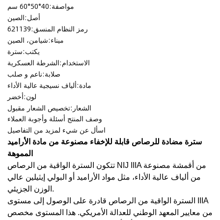
مواصفة:
40*50*60 سم
أصل:
الصين
رمز النظام المنسق:
621139
ميناء:
شيامن، الصين
يكتب:
سترة
الاستخدام:
الشرطة العسكرية
صلابة:
ناعم و صلب
مادة:
ألياف نسيجية عالية الأداء
لون:
أخضر
الشعار:
تخصيص الشعار مقبول
وصف المنتج
أسئلة وأجوبة العملاء
اسأل عن شيء لمزيد من التفاصيل
سترة مضادة للرصاص قابلة للإخفاء مصنوعة من مادة الأراميد
المموهة
تتكون السترة الواقية من الرصاص NIJ IIIA من أقمشة مصنوعة
من ألياف عالية الأداء، مثل مواد الأراميد أو البولي إيثيلين عالي
الوزن الجزيئي.
السترة الواقية من الرصاص قادرة على الوصول إلى مستوى IIIA
من معايير المعهد الوطني للعدالة الأمريكي. هذا المستوى مخصص