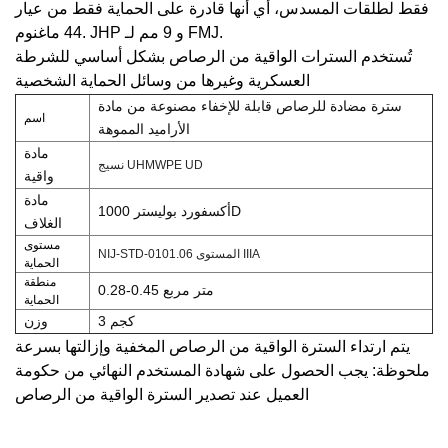
فقط لطلقات المسدس، أي أنها قادرة على الحماية فقط من عيار
9 مم لـ FMJ.
.44 ماغنوم JHP و
تُستخدم السترات الواقية من الرصاص بشكل أساسي للشرطة
العسكرية وغيرها من وسائل الحماية الشخصية
سترة مضادة للرصاص قابلة للإخفاء مصنوعة من مادة
اسم
الأراميد المموهة
مادة
نسيج UHMWPE UD
واقية
مادة
أكسفورد بوليستر 1000D
الغلاف
مستوى
NIJ-STD-0101.06 المستوى IIIA
الحماية
منطقة
0.28-0.45 متر مربع
الحماية
3 كجم
وزن
يتم ارتداء السترة الواقية من الرصاص المخفية وإزالتها بسرعة
ملحوظة: يجب الحصول على شهادة المستخدم النهائي من حكومة
العميل عند تصدير السترة الواقية من الرصاص