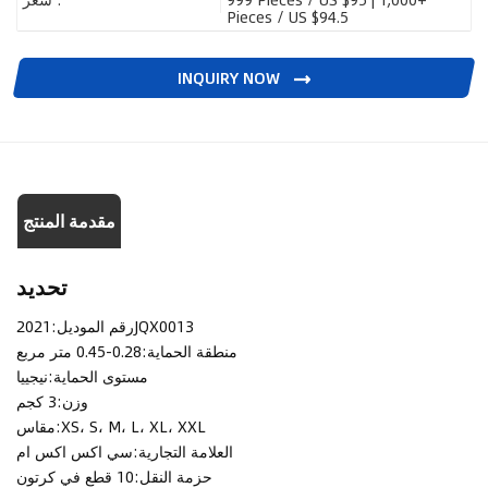
Pieces / US $94.5
INQUIRY NOW
مقدمة المنتج
تحديد
2021JQX0013
رقم الموديل:
منطقة الحماية:
0.28-0.45 متر مربع
مستوى الحماية:
نيجييا
وزن:
3 كجم
XS، S، M، L، XL، XXL
مقاس:
العلامة التجارية:
سي اكس اكس ام
حزمة النقل:
10 قطع في كرتون