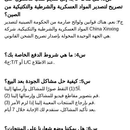
تصريح لتصدير المواد العسكرية والشرطية والتكتيكية من
الصين؟
ج٣: نعم. هناك قوانين ولوائح صارمة من الحكومة الصينية لتصدير
المواد العسكرية والشرطية والتكتيكية. شركة China Xinxing
هي الجهة الوحيدة المخولة بإصدار تصريح الشحن القانوني.
س4: ما هي شروط الدفع الخاصة بك؟
ج4:T/T أو L/C عند الاطلاع.
س5: كيفية حل مشاكل الجودة بعد البيع؟
أ5:(1) التقط صورًا للمشاكل وأرسلها إلينا.
(2) قم بتصوير مقاطع فيديو للمشاكل وإرسالها إلينا.
(3) قم بإرجاع المنتجات المعيبة إلينا إذا لزم الأمر.
بعد تأكيد المشاكل، سنقدم لك الإجابة خلال 7 أيام.
س6: هل يمكننا وضع شعارنا على المنتجات؟