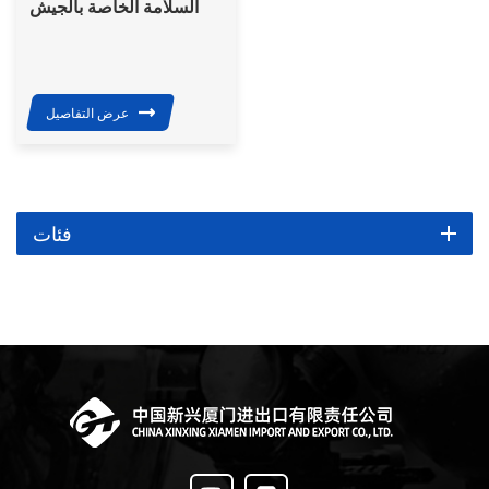
السلامة الخاصة بالجيش
PE Nij Iiia نوع الملابس
الخارجية سترة واقية من
الرصاص
عرض التفاصيل
فئات