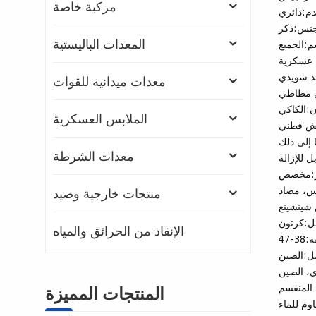
مركبة خاصة
دم:
دائري
نس:
ذكر
المعدات الباليستية
م:
الجميع
 عسكرية
د سويدي
معدات ميدانية للقوات
 مطاطي
ن:
الكاكي
الملابس العسكرية
ش قطني
 إلى ذلك
معدات الشرطة
 للإزالة
:
مخصص
فس، مضاد
منتجات خارجية وصيد
شينشينغ
ل:
كرتون
الإنقاذ من الحرائق والمياه
ة:
38-47
ل:
الصين
، الصين
 المنقسم
المنتجات المميزة
وم للماء