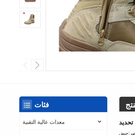
تج
فئات
تحديد
معدات عالية التقنية
ر:
جيش