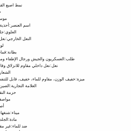
نمط اصبع الق
ج
موس
اسم العنصر:
أحذية
العلوي:
جل
النعل الخارجي:
نعل
لو
بطانة:
قما
طلب:
العسكريون والجيش ورجال الإطفاء وما
نعل:
نعل داخلي مقاوم للانزلاق وقابل
الشعار
ميزة:
خفيف الوزن، مقاوم للماء، خفيف، قابل للتن
العلامة التجارية:
الصين 
حزمة النق
مواصف
أص
ميناء:
شنغهاي
مادة:
الجلد
ضد للماء:
غير مقا