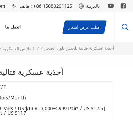
om
+86 15880201125
بالعربية
هاتف :
اتصل بنا
اطلب عرض أسعار
أحذية عسكرية قتالية للجيش بلون الصحراء
/
الملابس العسكرية
/
أحذية عسكرية قتالي
T/T
0prs/Month
 Pairs / US $13.8 | 3,000-4,999 Pairs / US $12.5 |
s / US $11.7