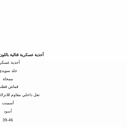
أحذية عسكرية قتالية باللون
أحذية عسكر
جلد سويدي
ممحاة
قماش قطن
نعل داخلي مقاوم للانزلاق
أسمنت
أسود
39-46