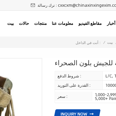
cxxcxm@chinaxinxingexim.c
ترك رسالة :
أخبار
مقاطع الفيديو
معلومات عنا
منتجات
حالات
بيت
بيت
/
أنت في الداخل :
ة للجيش بلون الصحراء
L/C, 
شروط الدفع :
1000
القدرة على التوريد :
1,000-2,999
سعر :
5,000+ Pair
INQUIRY NOW