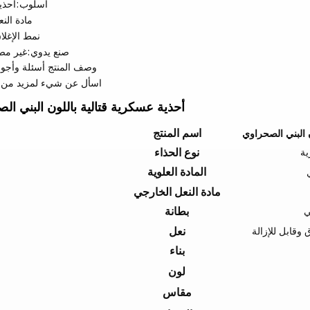
أسلوب:
أحذي
مادة النع
نمط الإغلا
صنع يدوي:
غير مصن
وصف المنتج
أسئلة وأجوبة
اسأل عن شيء لمزيد من ا
أحذية عسكرية قتالية باللون البني ال
اسم المنتج
 البني الصحراوي
ية
نوع الحذاء
المادة العلوية
مادة النعل الخارجي
ي
بطانة
 وقابل للإزالة
نعل
بناء
لون
مقاس