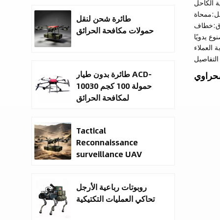
ة الكاحل
ل:
ممحاة
طائرة شحن لنقل
ق:
خطاف
حمولات مكافحة الحرائق
وع يدويًا
 العملاء
لتفاصيل
طائرة بدون طيار ACD-
صحراوي
10030 حمولة 100 كجم
لمكافحة الحرائق
والتوصيل
Tactical
Reconnaissance
surveillance UAV
System | 50kg
Military Cargo EO IR
روبوتات رباعية الأرجل
Drone Manufacturer
تحاكي العمليات التكتيكية