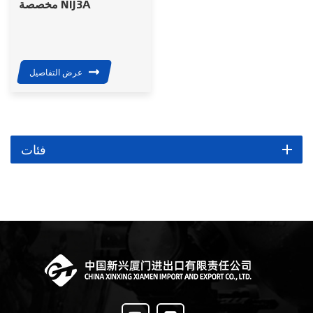
مخصصة NIJ3A
PE/Aramid معدات
عسكرية كاملة
عرض التفاصيل
فئات