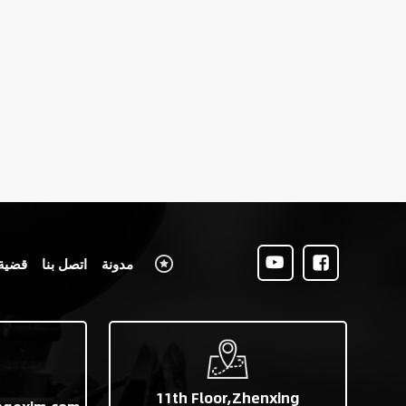
مدونة
اتصل بنا
قضية
11th Floor,Zhenxing