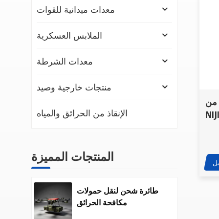
معدات ميدانية للقوات
الملابس العسكرية
معدات الشرطة
منتجات خارجية وصيد
 من
الإنقاذ من الحرائق والمياه
من الرصاص عيار
9 مم وعيار .44MAG من الولايات
كية
المنتجات المميزة
ل
طائرة شحن لنقل حمولات
مكافحة الحرائق