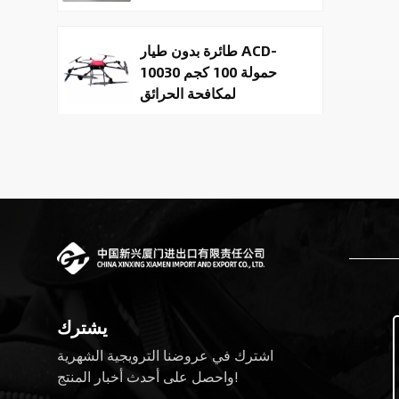
طائرة بدون طيار ACD-
10030 حمولة 100 كجم
لمكافحة الحرائق
والتوصيل
Tactical
Reconnaissance
surveillance UAV
System | 50kg
Military Cargo EO IR
روبوتات رباعية الأرجل
Drone Manufacturer
تحاكي العمليات التكتيكية
يشترك
اشترك في عروضنا الترويجية الشهرية
روبوتات دورية برمائية
واحصل على أحدث أخبار المنتج!
كروية متحركة للأمن