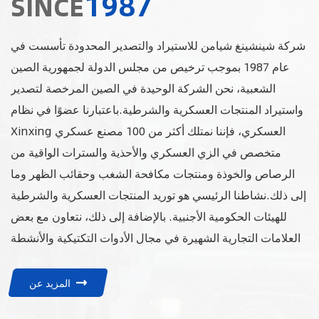
1987
SINCE
شركة شينشينغ شيامن للاستيراد والتصدير المحدودة تأسست في
عام 1987 بموجب ترخيص من مجلس الدولة لجمهورية الصين
الشعبية، نحن الشركة الوحيدة في الصين المرخصة لتصدير
واستيراد المنتجات العسكرية والشرطية.باعتبارنا عضوًا في نظام
Xinxing العسكري، فإننا نمتلك أكثر من 100 مصنع عسكري
متخصص في الزي العسكري والأحذية والسترات الواقية من
الرصاص والخوذة ومنتجات مكافحة الشغب وحقائب الظهر وما
إلى ذلك.نشاطنا الرئيسي هو توريد المنتجات العسكرية والشرطية
للهيئات الحكومية الأجنبية. بالإضافة إلى ذلك، نتعاون مع بعض
العلامات التجارية الشهيرة في مجال الأدوات التكتيكية والأنشطة
الخارجية. ونأمل بصدق في بناء علاقات تعاون واسعة مع أصدقائنا
حول العالم في تطوير منتجات الذخائر والمعدات اللوجستية.
المزيد عن