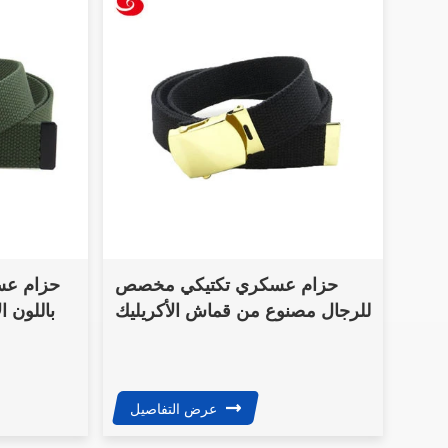
حزام عسكري تكتيكي مخصص
حزام عسك
للرجال مصنوع من قماش الأكريليك
باللون 
الخارجي مزود بإبزيم من النحاس
عرض التفاصيل