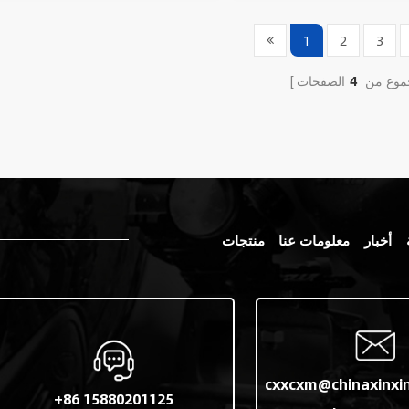
1
2
3
موع من
4
أخبار
معلومات عنا
منتجات
cxxcxm@chinaxinxi
+86 15880201125