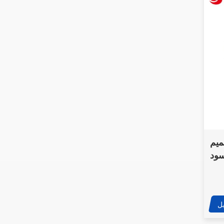
ميم
ود
رطة
ل