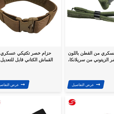
سكري من القطن باللون
حزام خصر تكتيكي عسكري 
ر الزيتوني من سريلانكا،
القماش الكتاني قابل للتعديل
طراز 1958، مزود بإبزيم من
China Xinxing بلون ا
النحاس
مصنوع من مادة البولي بروبيلين
مشبك بلاست
عرض التفاصيل
عرض التفاصي