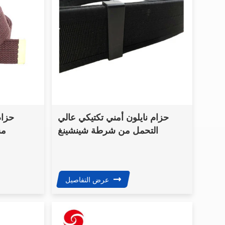
حزام نايلون أمني تكتيكي عالي
حزام
التحمل من شرطة شينشينغ
مش
عسكر
عرض التفاصيل