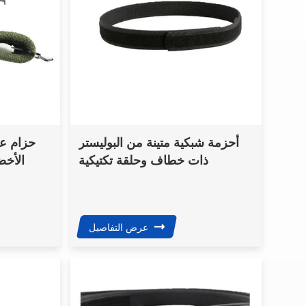
أحزمة شبكية متينة من البوليستر
حزام ع
ذات خطاف وحلقة تكتيكية
الأخض
عسكرية للجيش
عرض التفاصيل