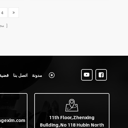
4
الصفحات
مج
مدونة
اتصل بنا
قضية
11th Floor,Zhenxing
ngexim.com
Building,No 118 Hubin North