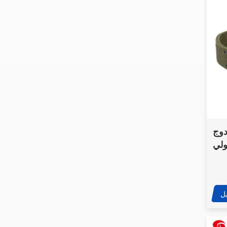
روبوت الإنقاذ المائي
البرمائي غير المأهول
CXXM
روبوت تصريف ثقيل يتم
التحكم فيه عن بعد، مزود
بمضخة زاحفة ومركبة
دوج
أرضية غير مأهولة
ولي
روبوت A-TAC خفيف
حمل
الوزن للتحكم باللمس
المحمول باليد لإزالة
المتفجرات
ل