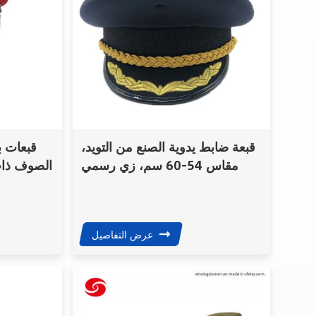
قبعة ضابط يدوية الصنع من التويد،
قبعات ب
مقاس 54-60 سم، زي رسمي
الصوف ذات
للشارع
عرض التفاصيل