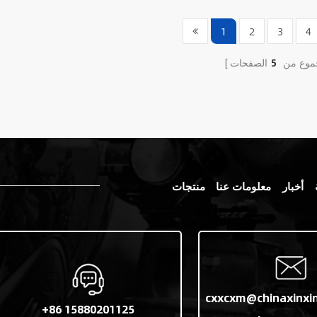
1
2
3
4
موع من
5
أخبار
معلومات عنا
منتجات
cxxcxm@chinaxinxi
+86 15880201125