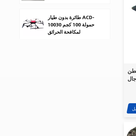
طائرة بدون طيار ACD-
10030 حمولة 100 كجم
لمكافحة الحرائق
والتوصيل
روبوتات رباعية الأرجل
تحاكي العمليات التكتيكية
قطن
جال
روبوتات دورية برمائية
كروية متحركة للأمن
ل
روبوت الإنقاذ المائي
البرمائي غير المأهول