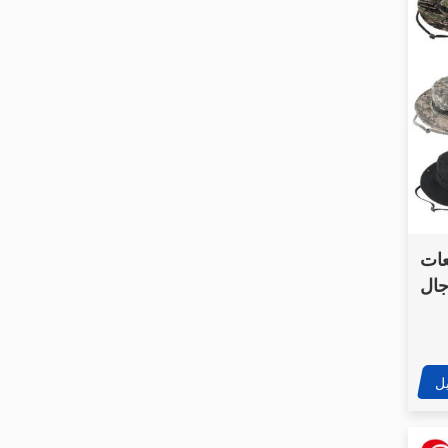
CXXM
روبوت تصريف ثقيل يتم
التحكم فيه عن بعد، مزود
بمضخة زاحفة ومركبة
أرضية غير مأهولة
روبوت A-TAC خفيف
الوزن للتحكم باللمس
المحمول باليد لإزالة
عات
المتفجرات
ال
روبوت HJ-RBOT7400
جيش
للخدمة الشاقة لإزالة
المتفجرات، مزود بشاشة
عرض ثلاثية الأبعاد ذكية،
ل
وقدرة رفع تصل إلى 20
كجم.