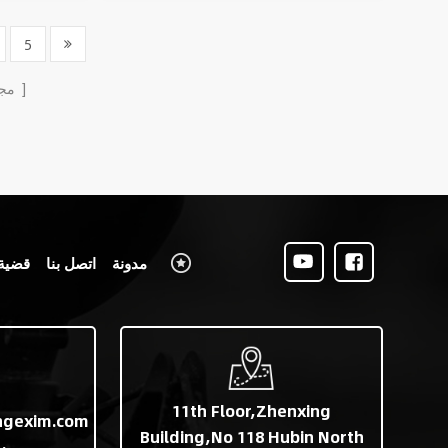
5
الصفحات
مج
مدونة
اتصل بنا
قضية
11th Floor,Zhenxing
ngexim.com
Building,No 118 Hubin North